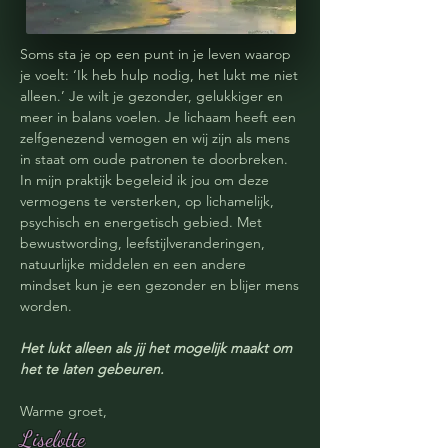
Soms sta je op een punt in je leven waarop
je voelt: ‘Ik heb hulp nodig, het lukt me niet
alleen.’ Je wilt je gezonder, gelukkiger en
meer in balans voelen. Je lichaam heeft een
zelfgenezend vemogen en wij zijn als mens
in staat om oude patronen te doorbreken.
In mijn praktijk begeleid ik jou om deze
vermogens te versterken, op lichamelijk,
psychisch en energetisch gebied. Met
bewustwording, leefstijlveranderingen,
natuurlijke middelen en een andere
mindset kun je een gezonder en blijer mens
worden.
Het lukt alleen als jij het mogelijk maakt om
het te laten gebeuren.
Warme groet,
Liselotte