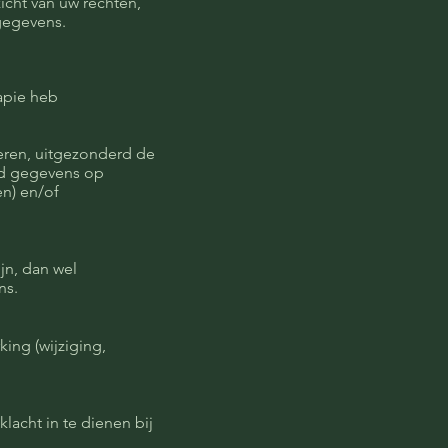
icht van uw rechten,
gegevens.
apie heb
deren, uitgezonderd de
eld gegevens op
en) en/of
jn, dan wel
ns.
king (wijziging,
lacht in te dienen bij