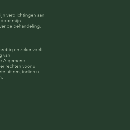
ijn verplichtingen aan
t door mijn
ver de behandeling.
prettig en zeker voelt
g van
 de Algemene
r rechten voor u.
te uit om, indien u
n.