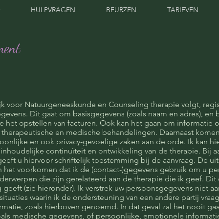
HULPVRAGEN
BEURZEN
TARIEVEN
ment
tijk voor Natuurgeneeskunde en Counseling therapie volgt, regis
evens. Dit gaat om basisgegevens (zoals naam en adres), en 
 het opstellen van facturen. Ook kan het gaan om informatie 
 therapeutische en medische behandelingen. Daarnaast komen 
oonlijke en ook privacy-gevoelige zaken aan de orde. Ik kan h
inhoudelijke continuïteit en ontwikkeling van de therapie. Bij
geeft u hiervoor schriftelijk toestemming bij de aanvraag. De ui
n het voorkomen dat ik de (contact-)gegevens gebruik om u per e
erwerpen die zijn gerelateerd aan de therapie die ik geef. Dit d
geeft (zie hieronder). Ik verstrek uw persoonsgegevens niet aan
situaties waarin ik de ondersteuning van een andere partij vraa
ormatie, zoals hierboven genoemd. In dat geval zal het nooit g
ls medische gegevens, of persoonlijke, emotionele informatie