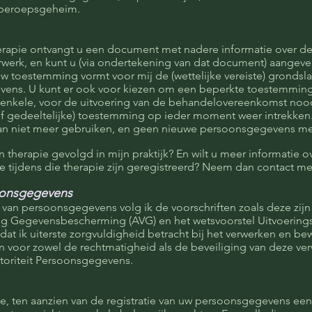
 beroepsgeheim.
herapie ontvangt u een document met nadere informatie over 
verwerk, en kunt u (via ondertekening van dat document) aangeve
 toestemming vormt voor mij de (wettelijke vereiste) grondslag
ens. U kunt er ook voor kiezen om een beperkte toestemming
ts enkele, voor de uitvoering van de behandelovereenkomst noo
of gedeeltelijke) toestemming op ieder moment weer intrekken
n niet meer gebruiken, en geen nieuwe persoonsgegevens mee
n therapie gevolgd in mijn praktijk? En wilt u meer informatie o
tijdens die therapie zijn geregistreerd? Neem dan contact me
oonsgegevens
 van persoonsgegevens volg ik de voorschriften zoals deze zijn
 Gegevensbescherming (AVG) en het wetsvoorstel Uitvoering
at ik uiterste zorgvuldigheid betracht bij het verwerken en be
 voor zowel de rechtmatigheid als de beveiliging van deze ve
utoriteit Persoonsgegevens.
ne, ten aanzien van de registratie van uw persoonsgegevens een