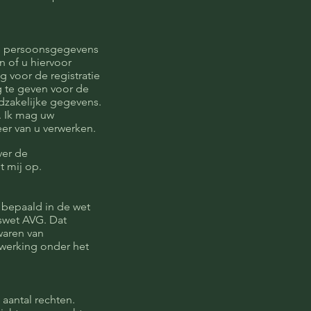
de persoonsgegevens
n of u hiervoor
 voor de registratie
 te geven voor de
dzakelijke gegevens.
. Ik mag uw
r van u verwerken.
ver de
t mij op.
 bepaald in de wet
swet AVG. Dat
waren van
rwerking onder het
 aantal rechten.