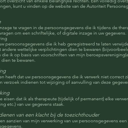
ort overzicht van enkele belangrijke rechten. Een volledig overz
ingen, kunt u vinden op de website van de Autoriteit Persoons
e
inzage te vragen in de persoonsgegevens die ik tijdens de ther
vragen om een schriftelijke, of digitale inzage in uw gegevens.
ring
uw persoonsgegevens die ik heb geregistreerd te laten verwij
t andere wettelijke verplichtingen dien te bewaren (bijvoorbe
s die ik op basis van voorschriften van mijn beroepsvereniging(
 dien te bewaren.
ing
n heeft dat uw persoonsgegevens die ik verwerk niet correct zi
n verzoek indienen tot wijziging of aanvulling van deze gegeve
king
e eisen dat ik als therapeute (tijdelijk of permanent) elke verwer
ing etc.) van uw gegevens staak.
dienen van een klacht bij de toezichthouder
ten aanzien van mijn verwerking van uw persoonsgegevens een k
nsgegevens.