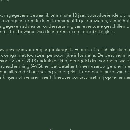
onsgegevens bewaar ik tenminste 10 jaar, voortvloeiende uit m
e overige informatie kan ik minimaal 15 jaar bewaren, vanuit he
ngegeven advies ter ondersteuning van eventuele geschillen o
 dat het bewaren van de informatie niet noodzakelijk is.
privacy is voor mij erg belangrijk. En ook, of u zich als cliënt 
 ik omga met toch zeer persoonlijke informatie. De beschermin
sinds 25 mei 2018 nadrukkelijk(er) geregeld dan voorheen via
bescherming (AVG), en dat betekent meer waarborgen, en mee
r dan alleen de handhaving van regels. Ik nodig u daarom van har
rkingen of wensen heeft, hierover contact met mij op te neme