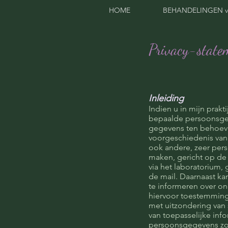
HOME
BEHANDELINGEN v
Privacy-state
Inleiding
Indien u in mijn prak
bepaalde persoonsgeg
gegevens ten behoeve
voorgeschiedenis van
ook andere, zeer pers
maken, gericht op de 
via het laboratorium, 
de mail. Daarnaast ka
te informeren over ond
hiervoor toestemming 
met uitzondering van 
van toepasselijke inf
persoonsgegevens zoa